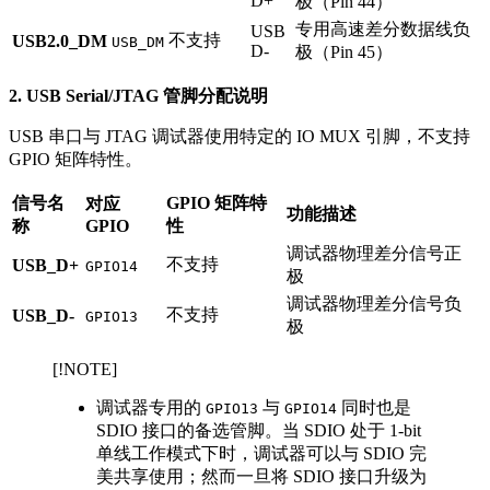
D+
极（Pin 44）
专用高速差分数据线负
USB
不支持
USB2.0_DM
USB_DM
D-
极（Pin 45）
2. USB Serial/JTAG 管脚分配说明
USB 串口与 JTAG 调试器使用特定的 IO MUX 引脚，不支持
GPIO 矩阵特性。
信号名
GPIO 矩阵特
对应
功能描述
称
GPIO
性
调试器物理差分信号正
不支持
USB_D+
GPIO14
极
调试器物理差分信号负
不支持
USB_D-
GPIO13
极
[!NOTE]
调试器专用的
与
同时也是
GPIO13
GPIO14
SDIO 接口的备选管脚。当 SDIO 处于 1-bit
单线工作模式下时，调试器可以与 SDIO 完
美共享使用；然而一旦将 SDIO 接口升级为