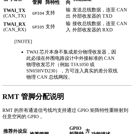
管脚
阵特性
向
输
发送总线数据，连至 CAN
TWAI_TX
支持
GPIO4
(CAN_TX)
出
外部收发器的 TXD
输
接收总线数据，连至 CAN
TWAI_RX
支持
GPIO5
(CAN_RX)
入
外部收发器的 RXD
[!NOTE]
TWAI 芯片本身不集成差分物理收发器，因
此必须在外围电路设计中外接标准的 CAN
物理收发芯片（例如 TJA1050 或
SN65HVD230），方可连入真实的差分双线
物理 CAN 总线网段。
RMT 管脚分配说明
RMT 的所有通道信号线均支持通过 GPIO 矩阵特性重映射到
任意空闲的 GPIO 。
GPIO
推荐外设应
方
矩阵特