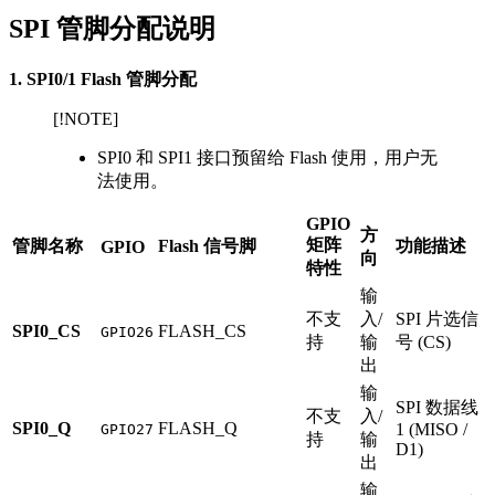
SPI 管脚分配说明
1. SPI0/1 Flash 管脚分配
[!NOTE]
SPI0 和 SPI1 接口预留给 Flash 使用，用户无
法使用。
GPIO
方
矩阵
管脚名称
Flash 信号脚
功能描述
GPIO
向
特性
输
不支
入/
SPI 片选信
SPI0_CS
FLASH_CS
GPIO26
持
输
号 (CS)
出
输
SPI 数据线
不支
入/
SPI0_Q
FLASH_Q
1 (MISO /
GPIO27
持
输
D1)
出
输