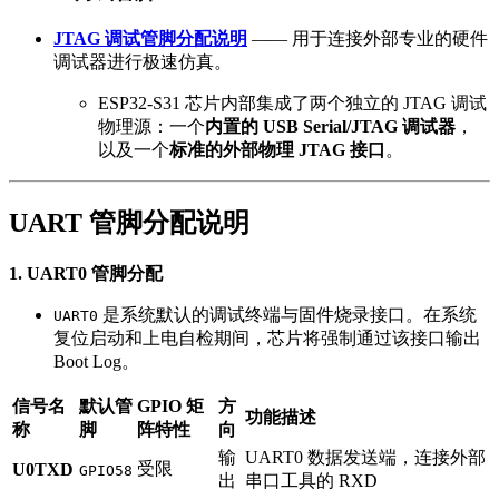
JTAG 调试管脚分配说明
—— 用于连接外部专业的硬件
调试器进行极速仿真。
ESP32-S31 芯片内部集成了两个独立的 JTAG 调试
物理源：一个
内置的 USB Serial/JTAG 调试器
，
以及一个
标准的外部物理 JTAG 接口
。
UART 管脚分配说明
1. UART0 管脚分配
是系统默认的调试终端与固件烧录接口。在系统
UART0
复位启动和上电自检期间，芯片将强制通过该接口输出
Boot Log。
信号名
默认管
GPIO 矩
方
功能描述
称
脚
阵特性
向
输
UART0 数据发送端，连接外部
受限
U0TXD
GPIO58
出
串口工具的 RXD