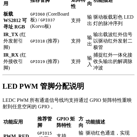
推荐管脚
功能描述
用
向
性
板载
(CoreBoard
GPIO60
输
驱动板载彩色 LED
板) /
WS2812 可
GPIO37
支持
出
灯的脉冲序列
(Korvo板)
寻址 RGB
IR_TX
(红
输出载波红外信号
输
外发射引
(推荐)
支持
以驱动红外发射二
GPIO18
出
脚)
极管
IR_RX
(红
捕捉红外一体化接
输
外接收引
(推荐)
支持
收头输出的解调脉
GPIO19
入
脚)
冲波
LED PWM 管脚分配说明
LEDC PWM 所有通道信号线均支持通过 GPIO 矩阵特性重映
射到任意空闲的 GPIO 。
推荐管
GPIO 矩
方
功能应用
功能描述
脚
阵特性
向
输
驱动红色通道，实现
GPIO15
支持
PWM_RED