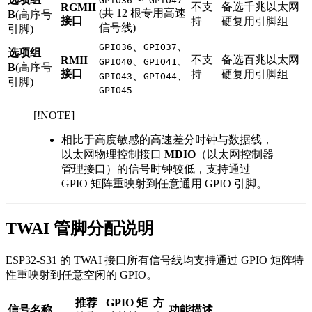
GPIO36 ~ GPIO47
不支
备选千兆以太网
RGMII
(共 12 根专用高速
B
(高序号
接口
持
硬复用引脚组
信号线)
引脚)
、
、
GPIO36
GPIO37
选项组
不支
备选百兆以太网
RMII
、
、
GPIO40
GPIO41
B
(高序号
接口
持
硬复用引脚组
、
、
GPIO43
GPIO44
引脚)
GPIO45
[!NOTE]
相比于高度敏感的高速差分时钟与数据线，
以太网物理控制接口
MDIO
（以太网控制器
管理接口）的信号时钟较低，支持通过
GPIO 矩阵重映射到任意通用 GPIO 引脚。
TWAI 管脚分配说明
ESP32-S31 的 TWAI 接口所有信号线均支持通过 GPIO 矩阵特
性重映射到任意空闲的 GPIO。
推荐
GPIO 矩
方
信号名称
功能描述