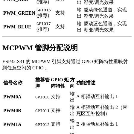
(推荐)
出
渐变/调光效果
输
驱动绿色通道，实现
GPIO16
支持
PWM_GREEN
(推荐)
出
渐变/调光效果
输
驱动蓝色通道，实现
GPIO17
支持
PWM_BLUE
(推荐)
出
渐变/调光效果
MCPWM 管脚分配说明
ESP32-S31 的 MCPWM 引脚支持通过 GPIO 矩阵特性重映射
到任意空闲的 GPIO 。
推荐管
GPIO 矩
方
信号名称
功能描述
脚
阵特性
向
输
支持
A 相驱动互补输出 1
PWM0A
GPIO10
出
输
A 相驱动互补输出 2（带
支持
PWM0B
GPIO11
出
死区互补控制）
输
支持
B 相驱动互补输出 1
PWM1A
GPIO12
出