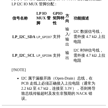
LP I2C IO MUX 管脚分配 :
LP IO
GPIO
方
MUX 管
矩阵特
信号名称
功能描述
向
脚
性
输
I2C 数据信号线，
入/
支持
需外接 4.7 kΩ 上拉
LP_I2C_SDA
LP_GPIO7
输
电阻
出
I2C 时钟信号线，
输
LP_I2C_SCL
支持
需外接 4.7 kΩ 上拉
LP_GPIO6
出
电阻
[!NOTE]
I2C 属于漏极开路（Open-Drain）总线，在
PCB 走线上必须正确接入上拉电阻（通常为
2.2 kΩ 至 4.7 kΩ，连接至 3.3V），否则将导
致总线传输超时及发生非预期的 NACK 错
误。