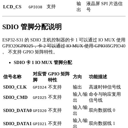
输
液晶屏 SPI 片选信
支持
LCD_CS
GPIO38
出
号
SDIO 管脚分配说明
ESP32-S31 的 SDIO 主机控制器的卡 1 可以通过 IO MUX 使用
GPIO20
GPIO25，卡 2 可以通过 IO MUX 使用 GPIO35
GPIO40
。 不支持 GPIO 矩阵特性。
SDIO 卡 1 IO MUX 管脚分配
对应管
GPIO 矩阵
信号名称
方向
功能描述
脚
特性
SDIO_CLK
不支持
输出
高速时钟信号线
GPIO24
输入/输
命令与响应复用
不支持
SDIO_CMD
GPIO25
出
信号线
输入/输
不支持
双向数据线 0
SDIO_DATA0
GPIO20
出
输入/输
不支持
双向数据线 1
SDIO_DATA1
GPIO21
出