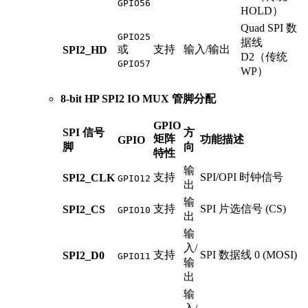
GPIO56
HOLD）
Quad SPI 数
GPIO25
据线
或
支持
输入/输出
SPI2_HD
D2（传统
GPIO57
WP）
8-bit HP SPI2 IO MUX 管脚分配
GPIO
SPI 信号
方
矩阵
功能描述
GPIO
脚
向
特性
输
支持
SPI/OPI 时钟信号
SPI2_CLK
GPIO12
出
输
支持
SPI 片选信号 (CS)
SPI2_CS
GPIO10
出
输
入/
支持
SPI 数据线 0 (MOSI)
SPI2_D0
GPIO11
输
出
输