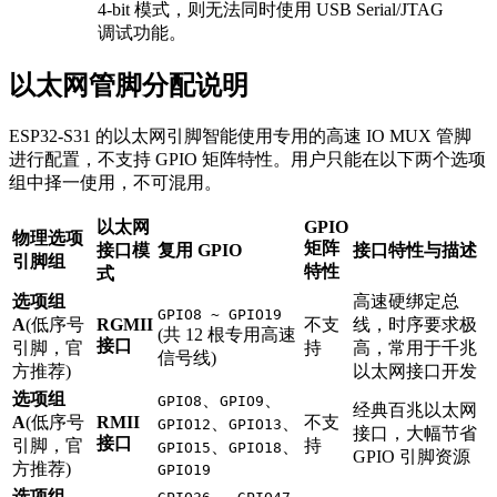
4-bit 模式，则无法同时使用 USB Serial/JTAG
调试功能。
以太网管脚分配说明
ESP32-S31 的以太网引脚智能使用专用的高速 IO MUX 管脚
进行配置，不支持 GPIO 矩阵特性。用户只能在以下两个选项
组中择一使用，不可混用。
以太网
GPIO
物理选项
矩阵
接口模
复用 GPIO
接口特性与描述
引脚组
特性
式
选项组
高速硬绑定总
GPIO8 ~ GPIO19
A
(低序号
RGMII
不支
线，时序要求极
(共 12 根专用高速
接口
引脚，官
持
高，常用于千兆
信号线)
方推荐)
以太网接口开发
选项组
、
、
GPIO8
GPIO9
经典百兆以太网
A
(低序号
RMII
不支
、
、
GPIO12
GPIO13
接口，大幅节省
接口
引脚，官
持
、
、
GPIO15
GPIO18
GPIO 引脚资源
方推荐)
GPIO19
选项组