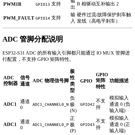
输
支持
B 相驱动互补输出 2
PWM1B
GPIO13
出
输
硬件过流/故障保护刹车触
支持
PWM_FAULT
GPIO14
入
发线（高电平刹车）
ADC 管脚分配说明
ESP32-S31 ADC 的所有输入引脚都只能通过 IO MUX 管脚进
行配置，不支持 GPIO 矩阵特性。
极
GPIO
ADC
信号
性
矩阵
ADC 物理信号脚
功能描述
GPIO
控制器
通道
类
特性
型
模拟输入
负
不支
通道
ADC1
通道 0 (负
极
ADC1_CHANNEL0_N
GPIO42
持
0
(N)
输入端)
模拟输入
正
不支
通道
ADC1
通道 0 (正
极
ADC1_CHANNEL0_P
GPIO43
持
0
(P)
输入端)